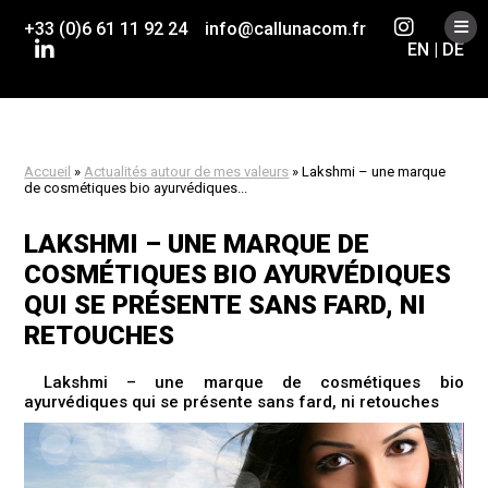
Skip
to
+33 (0)6 61 11 92 24
info@callunacom.fr
content
EN
|
DE
Accueil
»
Actualités autour de mes valeurs
»
Lakshmi – une marque
de cosmétiques bio ayurvédiques...
LAKSHMI – UNE MARQUE DE
COSMÉTIQUES BIO AYURVÉDIQUES
QUI SE PRÉSENTE SANS FARD, NI
RETOUCHES
Lakshmi – une marque de cosmétiques bio
ayurvédiques qui se présente sans fard, ni retouches